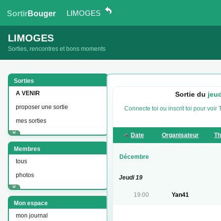
LIMOGES
Sortir
Bouger
LIMOGES
Sorties, rencontres et bons moments
Sorties
A VENIR
Sortie du
jeu
proposer une sortie
Connecte toi ou inscrit toi pour voir
mes sorties
Date
Organisateur
T
Membres
Décembre
tous
photos
Jeudi 19
19:00
Yan41
Mon espace
mon journal